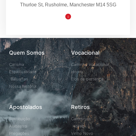
Thurloe St, Rusholme, Manchester M14 5SG
Quem Somos
Vocacional
Carisma
Caminho Vocacional
Espiritualidade
Horeb
Baluartes
Elos de pertença
Nossa história
Apostolados
Retiros
Restituição
Camminus
Alabastro
Horeb
Pregações
Vinho Novo